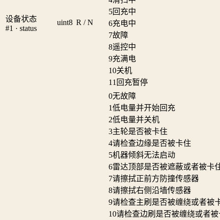
5
回充中
设备状态
uint8
R / N
6
充电中
#1 · status
7
故障
8
遥控中
9
充满电
10
关机
11
回充暂停
0
无故障
1
低电量并开始回充
2
低电量并关机
3
主轮是否被卡住
4
请检查边缘是否被卡住
5
机器倾斜无法启动
6
雷达顶部是否被遮蔽或者被卡
7
请擦拭正前方防撞传感器
8
请擦拭右侧沿墙传感器
9
请检查主刷是否被缠绕或者被
10
请检查边刷是否被缠绕或者被