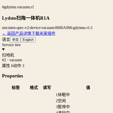
#gdyimu.vacuum.r1
Lydsto扫拖一体机R1A
urn:miot-spec-v2:device:vacuum:0000A006:gdyimu-r1:1
← 返回产品详情
下载米家插件
语言
中文
English
Service tree
扫地机
#2 · vacuum
属性 6
动作 3
Properties
标签
格式
读写
值
1
休眠中
2
空闲
3
暂停中
4
清扫中