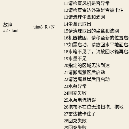
11
请检查风机是否异常
12
请检查雷达外罩是否被卡住
13
请清理尘盒和滤网
14
尘盒已取出
故障
uint8
R / N
#2 · fault
15
请清理取出的尘盒和滤网
16
机器被困，请移至新的位置启
17
如需启动，请放回水平地面启
18
水箱不见了，请放回水箱再启
19
水量不足
20
指定的区域无法到达
21
请搬离禁区后启动
22
请远离悬崖后再启动
23
水泵异常
24
回充失败
25
水泵电流错误
26
拖布不在位无法扫拖、拖地
27
雷达被卡住了
28
回充失败
29
回充失败