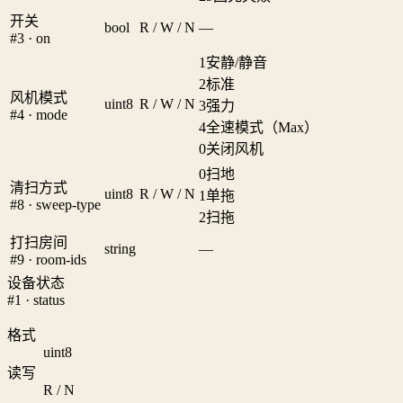
开关
bool
R / W / N
—
#3 · on
1
安静/静音
2
标准
风机模式
uint8
R / W / N
3
强力
#4 · mode
4
全速模式（Max）
0
关闭风机
0
扫地
清扫方式
uint8
R / W / N
1
单拖
#8 · sweep-type
2
扫拖
打扫房间
string
—
#9 · room-ids
设备状态
#1 · status
格式
uint8
读写
R / N