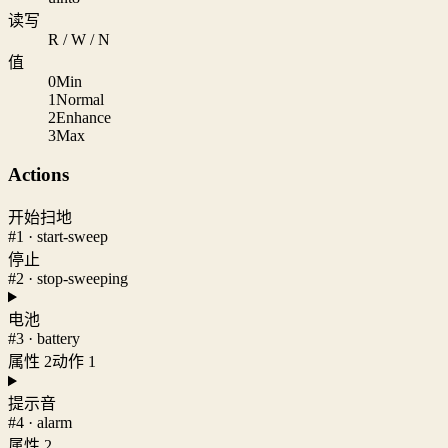
读写
R / W / N
值
0
Min
1
Normal
2
Enhance
3
Max
Actions
开始扫地
#1 · start-sweep
停止
#2 · stop-sweeping
电池
#3 · battery
属性 2
动作 1
提示音
#4 · alarm
属性 2