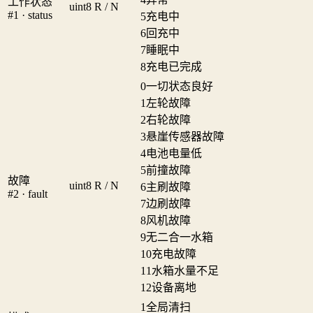
工作状态
uint8
R / N
#1 · status
5
充电中
6
回充中
7
睡眠中
8
充电已完成
0
一切状态良好
1
左轮故障
2
右轮故障
3
悬崖传感器故障
4
电池电量低
5
前撞故障
故障
uint8
R / N
6
主刷故障
#2 · fault
7
边刷故障
8
风机故障
9
无二合一水箱
10
充电故障
11
水箱水量不足
12
设备离地
1
全局清扫