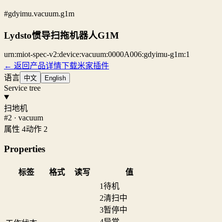
#gdyimu.vacuum.g1m
Lydsto惯导扫拖机器人G1M
urn:miot-spec-v2:device:vacuum:0000A006:gdyimu-g1m:1
← 返回产品详情
下载米家插件
语言
中文
English
Service tree
扫地机
#2 · vacuum
属性 4
动作 2
Properties
标签
格式
读写
值
1
待机
2
清扫中
3
暂停中
4
异常