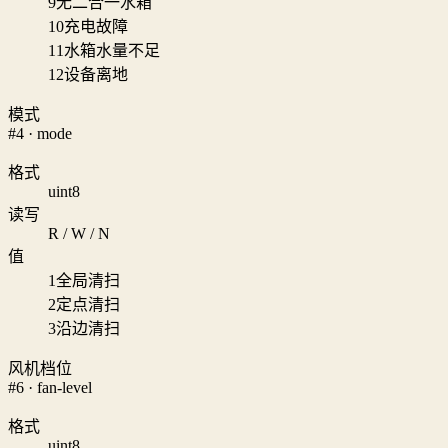
9
无二合一水箱
10
充电故障
11
水箱水量不足
12
设备离地
模式
#4 · mode
格式
uint8
读写
R / W / N
值
1
全局清扫
2
定点清扫
3
沿边清扫
风机档位
#6 · fan-level
格式
uint8