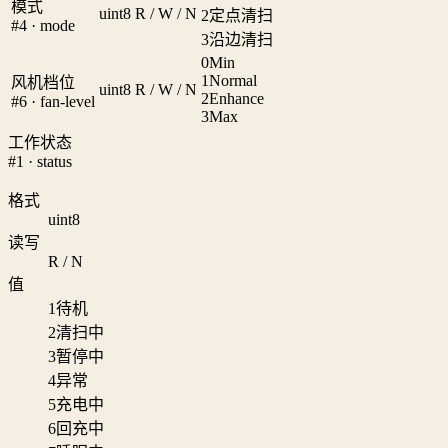
模式
uint8
R / W / N
2
定点清扫
#4 · mode
3
沿边清扫
0
Min
1
Normal
风机档位
uint8
R / W / N
2
Enhance
#6 · fan-level
3
Max
工作状态
#1 · status
格式
uint8
读写
R / N
值
1
待机
2
清扫中
3
暂停中
4
异常
5
充电中
6
回充中