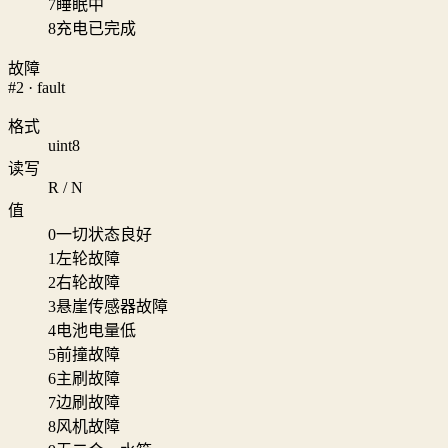
7
睡眠中
8
充电已完成
故障
#2 · fault
格式
uint8
读写
R / N
值
0
一切状态良好
1
左轮故障
2
右轮故障
3
悬崖传感器故障
4
电池电量低
5
前撞故障
6
主刷故障
7
边刷故障
8
风机故障