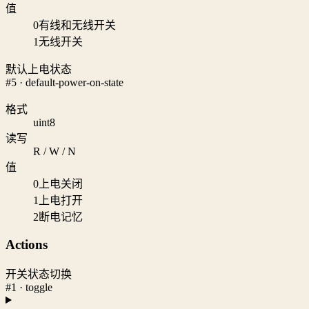
值
0
有线和无线开关
1
无线开关
默认上电状态
#5 · default-power-on-state
格式
uint8
读写
R / W / N
值
0
上电关闭
1
上电打开
2
断电记忆
Actions
开关状态切换
#1 · toggle