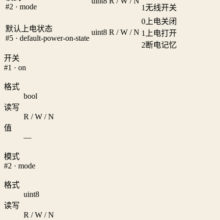
uint8
R / W / N
#2 · mode
1
无线开关
0
上电关闭
默认上电状态
uint8
R / W / N
1
上电打开
#5 · default-power-on-state
2
断电记忆
开关
#1 · on
格式
bool
读写
R / W / N
值
—
模式
#2 · mode
格式
uint8
读写
R / W / N