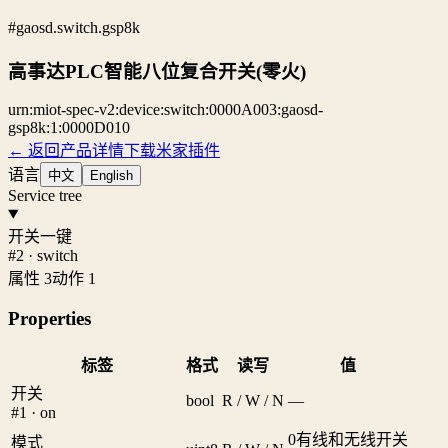
#gaosd.switch.gsp8k
高事达PLC智能八位复合开关(零火)
urn:miot-spec-v2:device:switch:0000A003:gaosd-
gsp8k:1:0000D010
← 返回产品详情
下载米家插件
语言
中文
English
Service tree
开关一键
#2 · switch
属性 3
动作 1
Properties
标签
格式
读写
值
开关
bool
R / W / N
—
#1 · on
0
有线和无线开关
模式