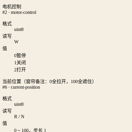
电机控制
#2 · motor-control
格式
uint8
读写
W
值
0
暂停
1
关闭
2
打开
当前位置（窗帘备注：0全拉开，100全遮住）
#6 · current-position
格式
uint8
读写
R / N
值
0 ~ 100，步长 1