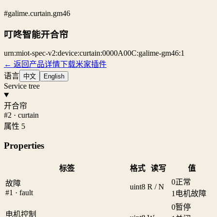
#galime.curtain.gm46
叮咚智能开合帘
urn:miot-spec-v2:device:curtain:0000A00C:galime-gm46:1
← 返回产品详情
下载米家插件
语言
中文
English
Service tree
开合帘
#2 · curtain
属性 5
Properties
标签
格式
读写
值
0
正常
故障
uint8
R / N
#1 · fault
1
电机故障
0
暂停
电机控制