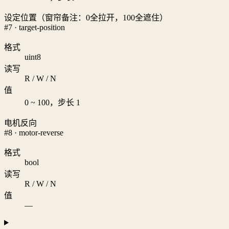
设定位置（窗帘备注：0全拉开，100全遮住）
#7 · target-position
格式
uint8
读写
R / W / N
值
0 ~ 100，步长 1
电机反向
#8 · motor-reverse
格式
bool
读写
R / W / N
值
—