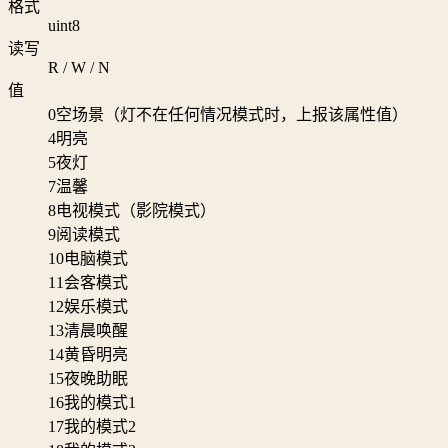
格式
uint8
读写
R / W / N
值
0
空场景（灯不在任何情况模式时，上报该属性值）
4
明亮
5
夜灯
7
温馨
8
电视模式（影院模式）
9
阅读模式
10
电脑模式
11
会客模式
12
娱乐模式
13
清晨唤醒
14
黄昏明亮
15
夜晚助眠
16
我的模式1
17
我的模式2