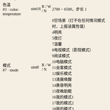
色温
R / W
uint16
2700 ~ 6500，步长 1
#3 · color-
/ N
temperature
0
空场景（灯不在任何情况模式
时，上报该属性值）
4
明亮
5
夜灯
7
温馨
8
电视模式（影院模式）
9
阅读模式
10
电脑模式
R / W
模式
uint8
11
会客模式
/ N
#7 · mode
12
娱乐模式
13
清晨唤醒
14
黄昏明亮
15
夜晚助眠
16
我的模式1
17
我的模式2
18
我的模式3