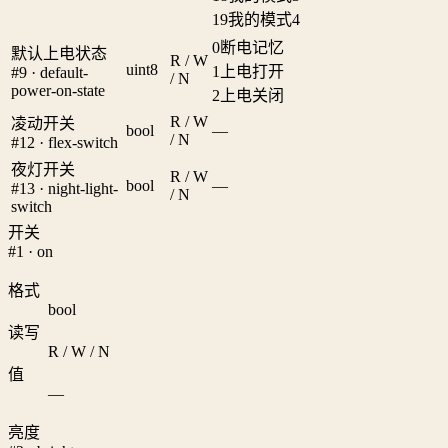
19
我的模式4
0
断电记忆
默认上电状态
R / W
uint8
1
上电打开
#9 · default-
/ N
power-on-state
2
上电关闭
R / W
凌动开关
bool
—
/ N
#12 · flex-switch
夜灯开关
R / W
bool
—
#13 · night-light-
/ N
switch
开关
#1 · on
格式
bool
读写
R / W / N
值
—
亮度