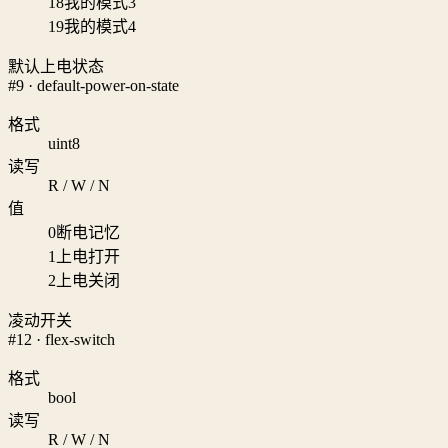
18
我的模式3
19
我的模式4
默认上电状态
#9 · default-power-on-state
格式
uint8
读写
R / W / N
值
0
断电记忆
1
上电打开
2
上电关闭
凌动开关
#12 · flex-switch
格式
bool
读写
R / W / N