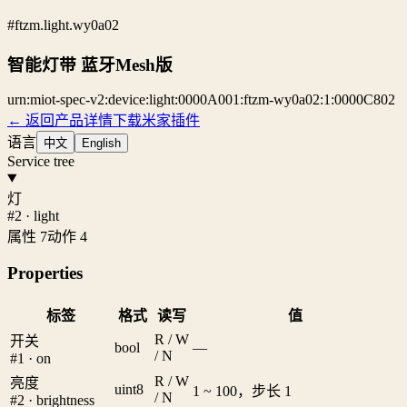
#ftzm.light.wy0a02
智能灯带 蓝牙Mesh版
urn:miot-spec-v2:device:light:0000A001:ftzm-wy0a02:1:0000C802
← 返回产品详情
下载米家插件
语言
中文
English
Service tree
灯
#2 · light
属性 7
动作 4
Properties
标签
格式
读写
值
R / W
开关
bool
—
/ N
#1 · on
R / W
亮度
uint8
1 ~ 100，步长 1
/ N
#2 · brightness