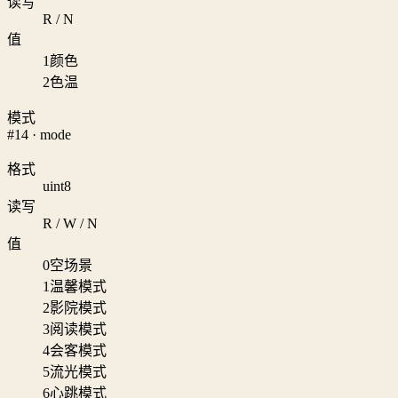
读写
R / N
值
1
颜色
2
色温
模式
#14 · mode
格式
uint8
读写
R / W / N
值
0
空场景
1
温馨模式
2
影院模式
3
阅读模式
4
会客模式
5
流光模式
6
心跳模式