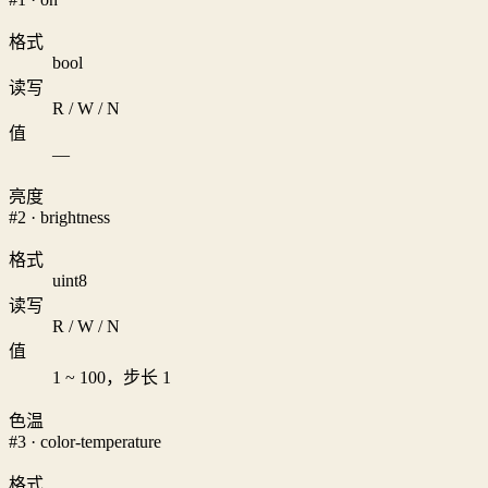
格式
bool
读写
R / W / N
值
—
亮度
#2 · brightness
格式
uint8
读写
R / W / N
值
1 ~ 100，步长 1
色温
#3 · color-temperature
格式