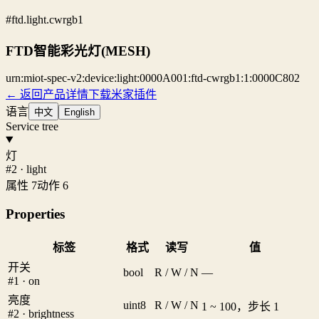
#ftd.light.cwrgb1
FTD智能彩光灯(MESH)
urn:miot-spec-v2:device:light:0000A001:ftd-cwrgb1:1:0000C802
← 返回产品详情
下载米家插件
语言
中文
English
Service tree
灯
#2 · light
属性 7
动作 6
Properties
标签
格式
读写
值
开关
bool
R / W / N
—
#1 · on
亮度
uint8
R / W / N
1 ~ 100，步长 1
#2 · brightness