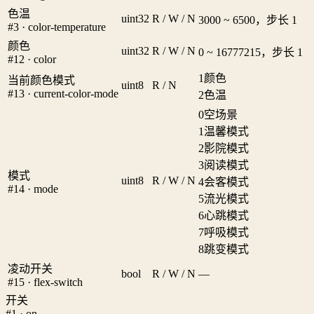
色温
uint32
R / W / N
3000 ~ 6500，步长 1
#3 · color-temperature
颜色
uint32
R / W / N
0 ~ 16777215，步长 1
#12 · color
1
颜色
当前颜色模式
uint8
R / N
#13 · current-color-mode
2
色温
0
空场景
1
温馨模式
2
影院模式
3
阅读模式
模式
uint8
R / W / N
4
会客模式
#14 · mode
5
流光模式
6
心跳模式
7
呼吸模式
8
跳变模式
凌动开关
bool
R / W / N
—
#15 · flex-switch
开关
#1 · on