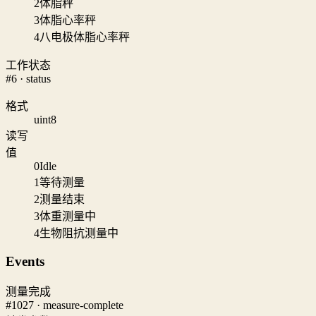
2
体脂秤
3
体脂心率秤
4
八电极体脂心率秤
工作状态
#6 · status
格式
uint8
读写
值
0
Idle
1
等待测量
2
测量结束
3
体重测量中
4
生物阻抗测量中
Events
测量完成
#1027 · measure-complete