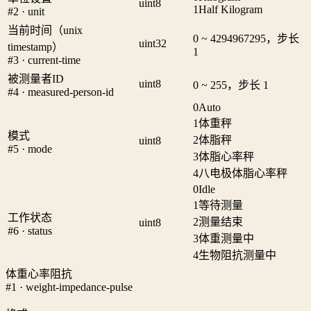
uint8
1
Half Kilogram
#2 · unit
当前时间（unix
0 ~ 4294967295，步长
uint32
timestamp）
1
#3 · current-time
被测量者ID
uint8
0 ~ 255，步长 1
#4 · measured-person-id
0
Auto
1
体重秤
模式
2
体脂秤
uint8
#5 · mode
3
体脂心率秤
4
八电极体脂心率秤
0
Idle
1
等待测量
工作状态
2
测量结束
uint8
#6 · status
3
体重测量中
4
生物阻抗测量中
体重心率阻抗
#1 · weight-impedance-pulse