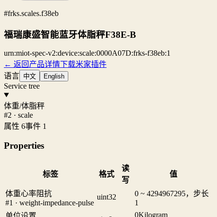
#frks.scales.f38eb
福瑞康盛智能蓝牙体脂秤F38E-B
urn:miot-spec-v2:device:scale:0000A07D:frks-f38eb:1
← 返回产品详情
下载米家插件
语言
中文
English
Service tree
体重/体脂秤
#2 · scale
属性 6
事件 1
Properties
读
标签
格式
值
写
体重心率阻抗
0 ~ 4294967295，步长
uint32
#1 · weight-impedance-pulse
1
0
Kilogram
单位设置