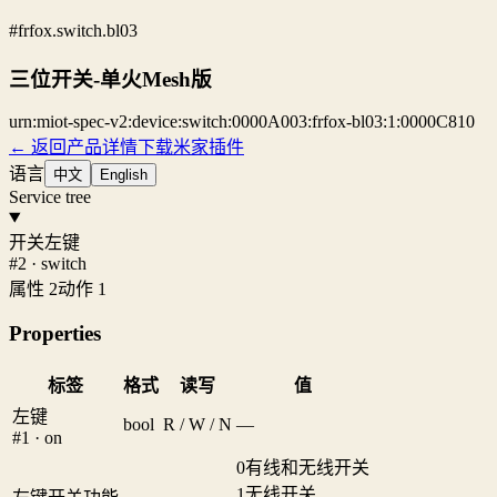
#frfox.switch.bl03
三位开关-单火Mesh版
urn:miot-spec-v2:device:switch:0000A003:frfox-bl03:1:0000C810
← 返回产品详情
下载米家插件
语言
中文
English
Service tree
开关左键
#2 · switch
属性 2
动作 1
Properties
标签
格式
读写
值
左键
bool
R / W / N
—
#1 · on
0
有线和无线开关
1
无线开关