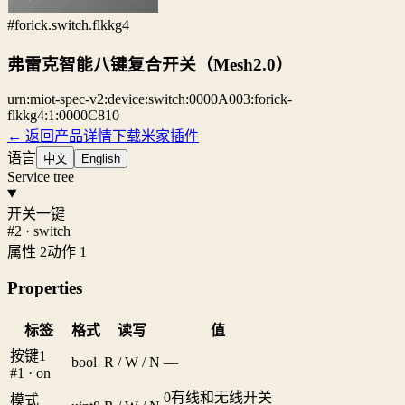
#forick.switch.flkkg4
弗雷克智能八键复合开关（Mesh2.0）
urn:miot-spec-v2:device:switch:0000A003:forick-
flkkg4:1:0000C810
← 返回产品详情
下载米家插件
语言
中文
English
Service tree
开关一键
#2 · switch
属性 2
动作 1
Properties
标签
格式
读写
值
按键1
bool
R / W / N
—
#1 · on
0
有线和无线开关
模式