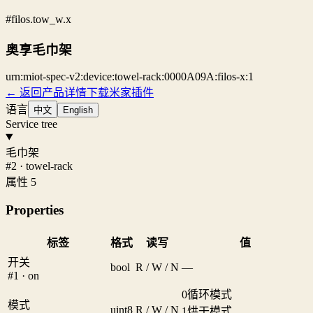
#filos.tow_w.x
奥享毛巾架
urn:miot-spec-v2:device:towel-rack:0000A09A:filos-x:1
← 返回产品详情
下载米家插件
语言
中文
English
Service tree
毛巾架
#2 · towel-rack
属性 5
Properties
标签
格式
读写
值
开关
bool
R / W / N
—
#1 · on
0
循环模式
模式
uint8
R / W / N
1
烘干模式