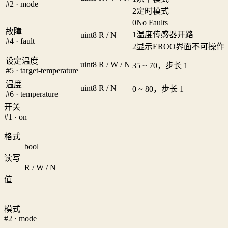
#2 · mode
2
定时模式
0
No Faults
故障
1
温度传感器开路
uint8
R / N
#4 · fault
2
显示EROO界面不可操作
设定温度
uint8
R / W / N
35 ~ 70，步长 1
#5 · target-temperature
温度
uint8
R / N
0 ~ 80，步长 1
#6 · temperature
开关
#1 · on
格式
bool
读写
R / W / N
值
—
模式
#2 · mode