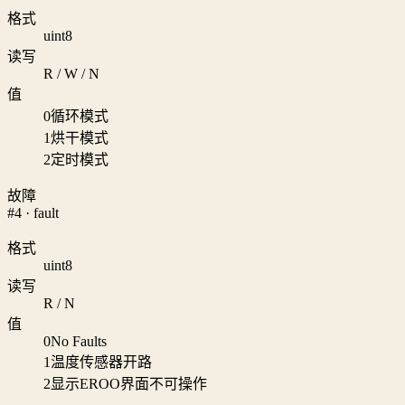
格式
uint8
读写
R / W / N
值
0
循环模式
1
烘干模式
2
定时模式
故障
#4 · fault
格式
uint8
读写
R / N
值
0
No Faults
1
温度传感器开路
2
显示EROO界面不可操作