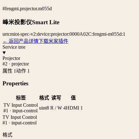
#fengmi.projector.m055d
峰米投影仪Smart Lite
urn:miot-spec-v2:device:projector:0000A02C:fengmi-m055d:1
← 返回产品详情
下载米家插件
Service tree
Projector
#2 · projector
属性 1
动作 1
Properties
标签
格式
读写
值
TV Input Control
uint8
R / W
4
HDMI 1
#1 · input-control
TV Input Control
#1 · input-control
格式