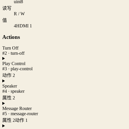
uint8
读写
R / W
值
4
HDMI 1
Actions
Turn Off
#2 · turn-off
Play Control
#3 · play-control
动作 2
Speaker
#4 · speaker
属性 2
Message Router
#5 · message-router
属性 2
动作 1