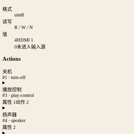
格式
uint8
读写
R / W / N
值
4
HDMI 1
0
未进入输入源
Actions
关机
#1 · turn-off
播放控制
#3 · play-control
属性 1
动作 2
扬声器
#4 · speaker
属性 2