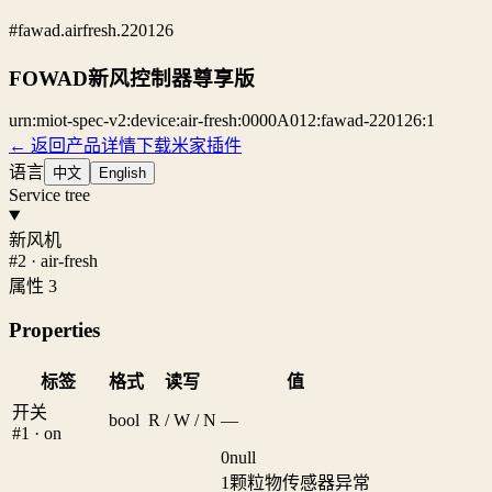
#fawad.airfresh.220126
FOWAD新风控制器尊享版
urn:miot-spec-v2:device:air-fresh:0000A012:fawad-220126:1
← 返回产品详情
下载米家插件
语言
中文
English
Service tree
新风机
#2 · air-fresh
属性 3
Properties
标签
格式
读写
值
开关
bool
R / W / N
—
#1 · on
0
null
1
颗粒物传感器异常