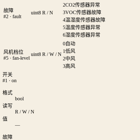
2
CO2传感器异常
故障
3
VOC传感器故障
uint8
R / N
#2 · fault
4
温湿度传感器故障
5
温度传感器异常
6
湿度传感器异常
0
自动
1
低风
风机档位
uint8
R / W / N
#5 · fan-level
2
中风
3
高风
开关
#1 · on
格式
bool
读写
R / W / N
值
—
故障