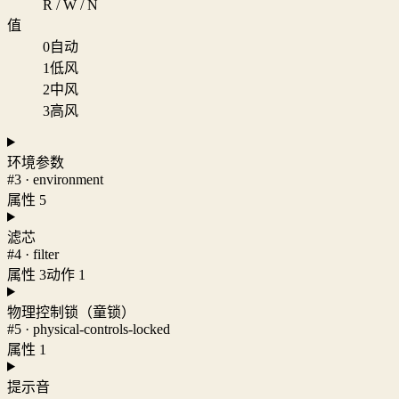
R / W / N
值
0
自动
1
低风
2
中风
3
高风
环境参数
#3 · environment
属性 5
滤芯
#4 · filter
属性 3
动作 1
物理控制锁（童锁）
#5 · physical-controls-locked
属性 1
提示音