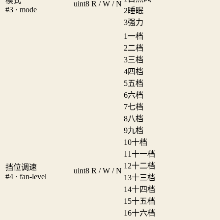
模式
uint8
R / W / N
#3 · mode
2
睡眠
3
强力
1
一档
2
二档
3
三档
4
四档
5
五档
6
六档
7
七档
8
八档
9
九档
10
十档
11
十一档
12
十二档
挡位调速
uint8
R / W / N
#4 · fan-level
13
十三档
14
十四档
15
十五档
16
十六档