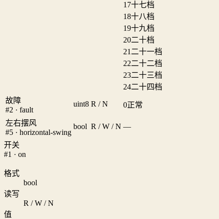
17
十七档
18
十八档
19
十九档
20
二十档
21
二十一档
22
二十二档
23
二十三档
24
二十四档
故障
uint8
R / N
0
正常
#2 · fault
左右摆风
bool
R / W / N
—
#5 · horizontal-swing
开关
#1 · on
格式
bool
读写
R / W / N
值