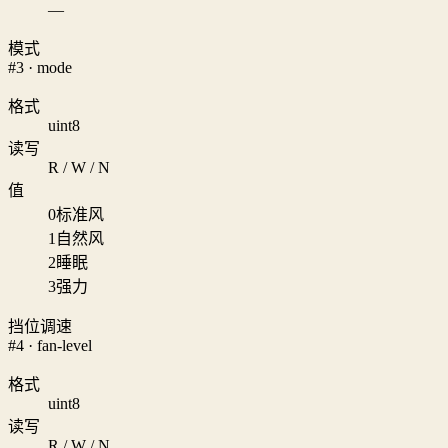
—
模式
#3 · mode
格式
uint8
读写
R / W / N
值
0
标准风
1
自然风
2
睡眠
3
强力
挡位调速
#4 · fan-level
格式
uint8
读写
R / W / N