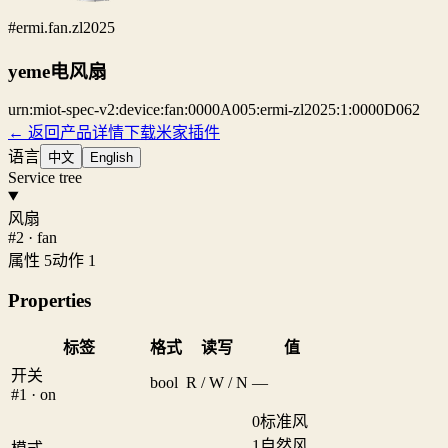
#ermi.fan.zl2025
yeme电风扇
urn:miot-spec-v2:device:fan:0000A005:ermi-zl2025:1:0000D062
← 返回产品详情
下载米家插件
语言
中文
English
Service tree
风扇
#2 · fan
属性 5
动作 1
Properties
标签
格式
读写
值
开关
bool
R / W / N
—
#1 · on
0
标准风
1
自然风