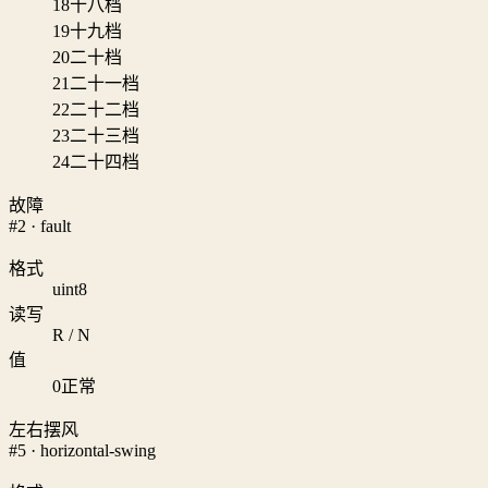
18
十八档
19
十九档
20
二十档
21
二十一档
22
二十二档
23
二十三档
24
二十四档
故障
#2 · fault
格式
uint8
读写
R / N
值
0
正常
左右摆风
#5 · horizontal-swing