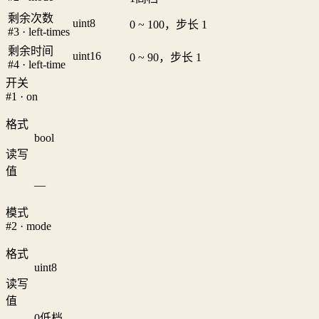
剩余次数
uint8
0 ~ 100，步长 1
#3 · left-times
剩余时间
uint16
0 ~ 90，步长 1
#4 · left-time
开关
#1 · on
格式
bool
读写
值
—
模式
#2 · mode
格式
uint8
读写
值
0
低档