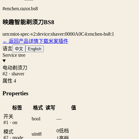
#enchen.razor.bs8
映趣智能剃须刀BS8
urn:miot-spec-v2:device:shaver:0000A0C4:enchen-bs8:1
← 返回产品详情
下载米家插件
语言
中文
English
Service tree
电动剃须刀
#2 · shaver
属性 4
Properties
标签
格式
读写
值
开关
bool
—
#1 · on
0
低档
模式
uint8
#2 · mode
1
高档