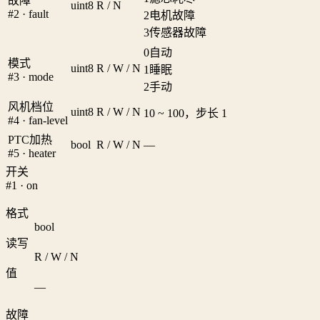
故障
uint8
R / N
#2 · fault
2
电机故障
3
传感器故障
0
自动
模式
uint8
R / W / N
1
睡眠
#3 · mode
2
手动
风机档位
uint8
R / W / N
10 ~ 100，步长 1
#4 · fan-level
PTC加热
bool
R / W / N
—
#5 · heater
开关
#1 · on
格式
bool
读写
R / W / N
值
—
故障