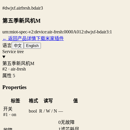
#dwjxf.airfresh.bdair3
第五季新风机M
urn:miot-spec-v2:device:air-fresh:0000A012:dwjxf-bdair3:1
← 返回产品详情
下载米家插件
语言
中文
English
Service tree
第五季新风机M
#2 · air-fresh
属性 5
Properties
标签
格式
读写
值
开关
bool
R / W / N
—
#1 · on
0
无故障
1
滤芯耗尽