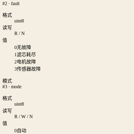
#2 · fault
格式
uint8
读写
R / N
值
0
无故障
1
滤芯耗尽
2
电机故障
3
传感器故障
模式
#3 · mode
格式
uint8
读写
R / W / N
值
0
自动