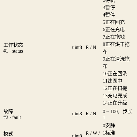
2
待机
3
暂停
4
暂停
5
正在回充
6
正在充电
7
正在拖地
8
正在烘干拖
工作状态
uint8
R / N
#1 · status
布
9
正在清洗拖
布
10
正在回洗
11
建图中
12
正在扫拖
13
充电完成
14
正在升级
故障
0 ~ 100，步长
uint8
R / N
#2 · fault
1
0
安静
1
标准
R / W /
模式
uint8