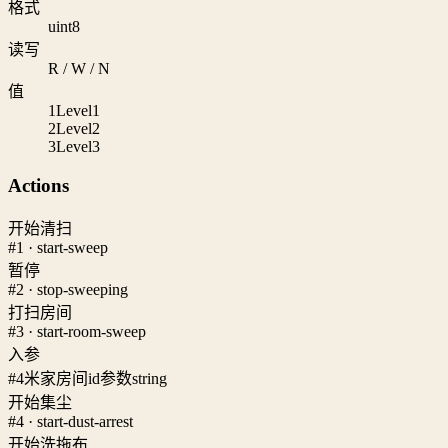
格式
uint8
读写
R / W / N
值
1
Level1
2
Level2
3
Level3
Actions
开始清扫
#1 · start-sweep
暂停
#2 · stop-sweeping
打扫房间
#3 · start-room-sweep
入参
#4
米家房间id参数
string
开始集尘
#4 · start-dust-arrest
开始洗拖布