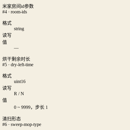
米家房间id参数
#4 · room-ids
格式
string
读写
值
—
烘干剩余时长
#5 · dry-left-time
格式
uint16
读写
R / N
值
0 ~ 9999，步长 1
清扫形态
#6 · sweep-mop-type