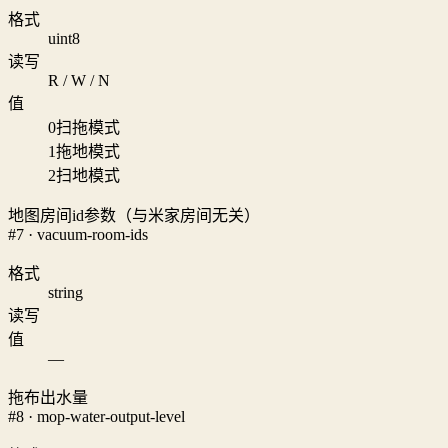
格式
uint8
读写
R / W / N
值
0
扫拖模式
1
拖地模式
2
扫地模式
地图房间id参数（与米家房间无关）
#7 · vacuum-room-ids
格式
string
读写
值
—
拖布出水量
#8 · mop-water-output-level