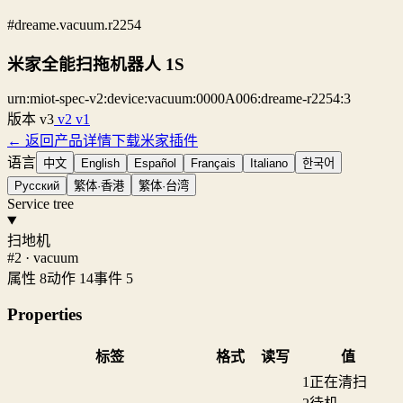
#dreame.vacuum.r2254
米家全能扫拖机器人 1S
urn:miot-spec-v2:device:vacuum:0000A006:dreame-r2254:3
版本
v3
v2
v1
← 返回产品详情
下载米家插件
语言
中文
English
Español
Français
Italiano
한국어
Русский
繁体·香港
繁体·台湾
Service tree
扫地机
#2 · vacuum
属性 8
动作 14
事件 5
Properties
标签
格式
读写
值
1
正在清扫