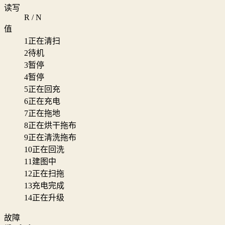
读写
R / N
值
1
正在清扫
2
待机
3
暂停
4
暂停
5
正在回充
6
正在充电
7
正在拖地
8
正在烘干拖布
9
正在清洗拖布
10
正在回洗
11
建图中
12
正在扫拖
13
充电完成
14
正在升级
故障