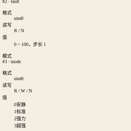
#2 · fault
格式
uint8
读写
R / N
值
0 ~ 100，步长 1
模式
#3 · mode
格式
uint8
读写
R / W / N
值
0
安静
1
标准
2
强力
3
超强