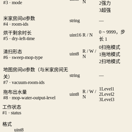
N
#3 · mode
2
强力
3
超强
米家房间id参数
string
—
#4 · room-ids
0 ~ 9999，步
烘干剩余时长
uint16
R / N
#5 · dry-left-time
长 1
0
扫拖模式
R / W /
清扫形态
uint8
1
拖地模式
N
#6 · sweep-mop-type
2
扫地模式
地图房间id参数（与米家房间无
string
—
关）
#7 · vacuum-room-ids
1
Level1
R / W /
拖布出水量
uint8
2
Level2
N
#8 · mop-water-output-level
3
Level3
工作状态
#1 · status
格式
uint8