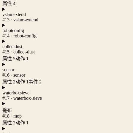
属性 4
vslamextend
#13 · vslam-extend
robotconfig
#14 · robot-config
collectdust
#15 · collect-dust
属性 5
动作 1
sensor
#16 · sensor
属性 2
动作 1
事件 2
waterboxsieve
#17 · waterbox-sieve
拖布
#18 · mop
属性 2
动作 1