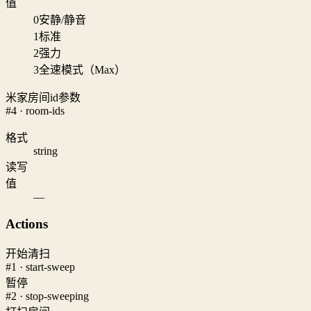
值
0
安静/静音
1
标准
2
强力
3
全速模式（Max）
米家房间id参数
#4 · room-ids
格式
string
读写
值
—
Actions
开始清扫
#1 · start-sweep
暂停
#2 · stop-sweeping