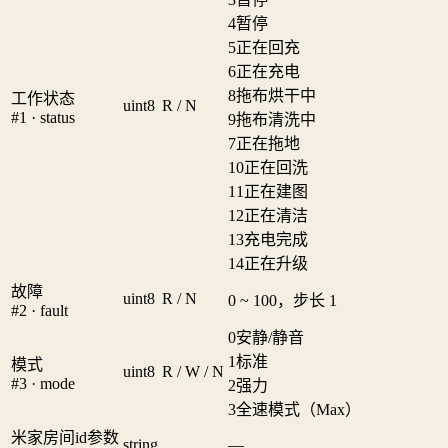
4
暂停
5
正在回充
6
正在充电
8
拖布烘干中
工作状态
uint8
R / N
#1 · status
9
拖布清洗中
7
正在拖地
10
正在回洗
11
正在建图
12
正在清洁
13
充电完成
14
正在升级
故障
uint8
R / N
0 ~ 100，步长 1
#2 · fault
0
安静/静音
1
标准
模式
uint8
R / W / N
#3 · mode
2
强力
3
全速模式（Max）
米家房间id参数
string
—