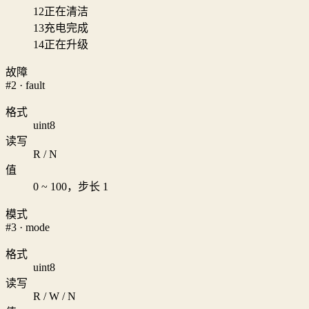
12
正在清洁
13
充电完成
14
正在升级
故障
#2 · fault
格式
uint8
读写
R / N
值
0 ~ 100，步长 1
模式
#3 · mode
格式
uint8
读写
R / W / N