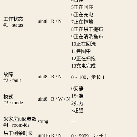
5
正在回充
6
正在充电
工作状态
uint8
R / N
7
正在拖地
#1 · status
8
正在烘干拖布
9
正在清洗拖布
10
正在回洗
11
建图中
12
正在扫拖
13
充电完成
故障
uint8
R / N
0 ~ 100，步长 1
#2 · fault
0
安静
1
标准
模式
uint8
R / W / N
#3 · mode
2
强力
3
超强
米家房间id参数
string
—
#4 · room-ids
烘干剩余时长
uint16
R / N
0 ~ 9999，步长 1