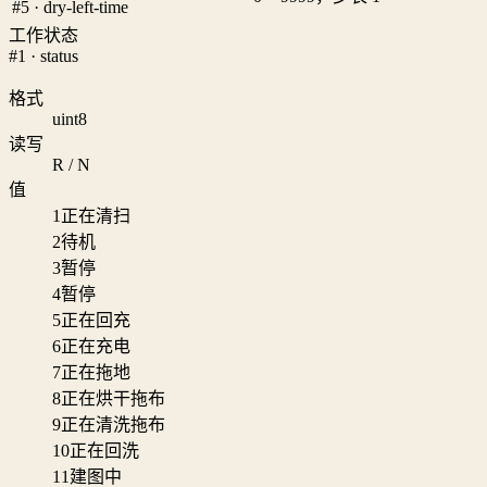
#5 · dry-left-time
工作状态
#1 · status
格式
uint8
读写
R / N
值
1
正在清扫
2
待机
3
暂停
4
暂停
5
正在回充
6
正在充电
7
正在拖地
8
正在烘干拖布
9
正在清洗拖布
10
正在回洗
11
建图中