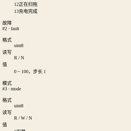
12
正在扫拖
13
充电完成
故障
#2 · fault
格式
uint8
读写
R / N
值
0 ~ 100，步长 1
模式
#3 · mode
格式
uint8
读写
R / W / N
值