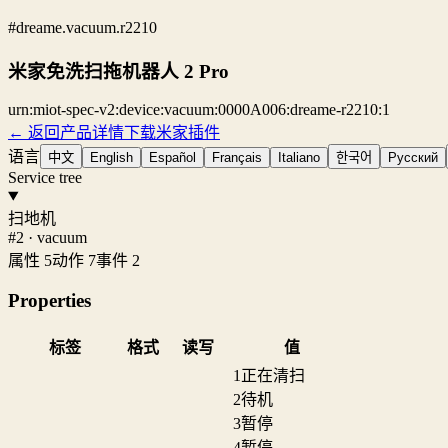
#dreame.vacuum.r2210
米家免洗扫拖机器人 2 Pro
urn:miot-spec-v2:device:vacuum:0000A006:dreame-r2210:1
← 返回产品详情
下载米家插件
语言
中文
English
Español
Français
Italiano
한국어
Русский
Service tree
扫地机
#2 · vacuum
属性 5
动作 7
事件 2
Properties
标签
格式
读写
值
1
正在清扫
2
待机
3
暂停
4
暂停