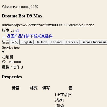
#dreame.vacuum.p2259
Dreame Bot D9 Max
urn:miot-spec-v2:device:vacuum:0000A006:dreame-p2259:2
版本
v2
v1
← 返回产品详情
下载米家插件
语言
中文
English
Deutsch
Español
Français
Bahasa Indonesia
Service tree
扫地机
#2 · vacuum
属性 4
动作 3
Properties
标签
格式
读写
值
1
正在清扫
2
待机
3
暂停