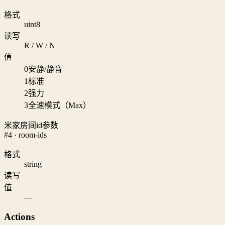
格式
uint8
读写
R / W / N
值
0
安静/静音
1
标准
2
强力
3
全速模式（Max）
米家房间id参数
#4 · room-ids
格式
string
读写
值
—
Actions