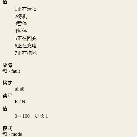
值
1
正在清扫
2
待机
3
暂停
4
暂停
5
正在回充
6
正在充电
7
正在拖地
故障
#2 · fault
格式
uint8
读写
R / N
值
0 ~ 100，步长 1
模式
#3 · mode