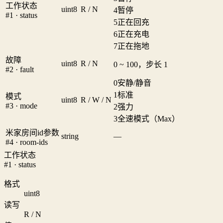
工作状态
uint8
R / N
4
暂停
#1 · status
5
正在回充
6
正在充电
7
正在拖地
故障
uint8
R / N
0 ~ 100，步长 1
#2 · fault
0
安静/静音
1
标准
模式
uint8
R / W / N
#3 · mode
2
强力
3
全速模式（Max）
米家房间id参数
string
—
#4 · room-ids
工作状态
#1 · status
格式
uint8
读写
R / N