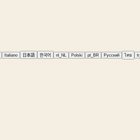
Italiano
日本語
한국어
nl_NL
Polski
pt_BR
Русский
ไทย
t