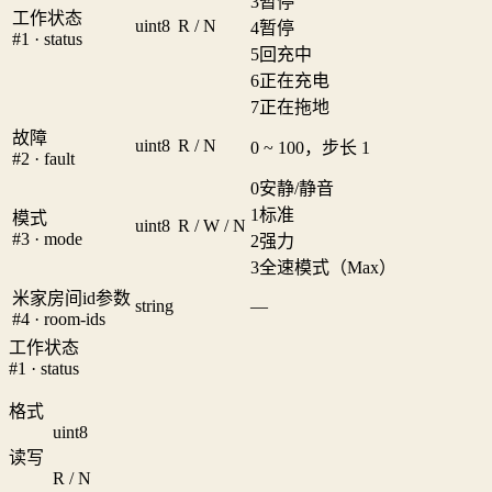
3
暂停
工作状态
uint8
R / N
4
暂停
#1 · status
5
回充中
6
正在充电
7
正在拖地
故障
uint8
R / N
0 ~ 100，步长 1
#2 · fault
0
安静/静音
1
标准
模式
uint8
R / W / N
#3 · mode
2
强力
3
全速模式（Max）
米家房间id参数
string
—
#4 · room-ids
工作状态
#1 · status
格式
uint8
读写
R / N