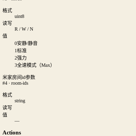
格式
uint8
读写
R / W / N
值
0
安静/静音
1
标准
2
强力
3
全速模式（Max）
米家房间id参数
#4 · room-ids
格式
string
读写
值
—
Actions