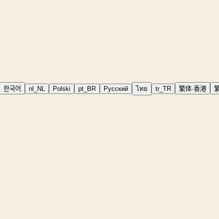
한국어
nl_NL
Polski
pt_BR
Русский
ไทย
tr_TR
繁体·香港