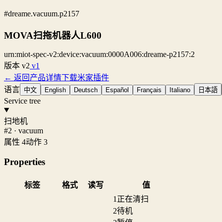
#dreame.vacuum.p2157
MOVA扫拖机器人L600
urn:miot-spec-v2:device:vacuum:0000A006:dreame-p2157:2
版本
v2
v1
← 返回产品详情
下载米家插件
语言
中文
English
Deutsch
Español
Français
Italiano
日本語
Service tree
扫地机
#2 · vacuum
属性 4
动作 3
Properties
标签
格式
读写
值
1
正在清扫
2
待机