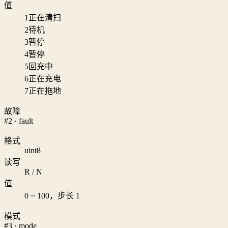
值
1
正在清扫
2
待机
3
暂停
4
暂停
5
回充中
6
正在充电
7
正在拖地
故障
#2 · fault
格式
uint8
读写
R / N
值
0 ~ 100，步长 1
模式
#3 · mode