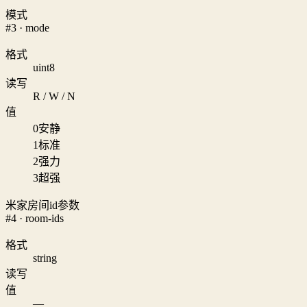
模式
#3 · mode
格式
uint8
读写
R / W / N
值
0
安静
1
标准
2
强力
3
超强
米家房间id参数
#4 · room-ids
格式
string
读写
值
—