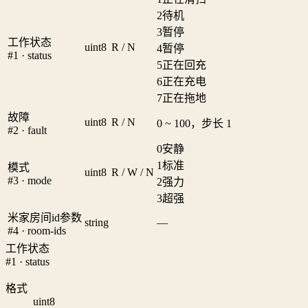
2
待机
3
暂停
工作状态
uint8
R / N
4
暂停
#1 · status
5
正在回充
6
正在充电
7
正在拖地
故障
uint8
R / N
0 ~ 100，步长 1
#2 · fault
0
安静
1
标准
模式
uint8
R / W / N
#3 · mode
2
强力
3
超强
米家房间id参数
string
—
#4 · room-ids
工作状态
#1 · status
格式
uint8