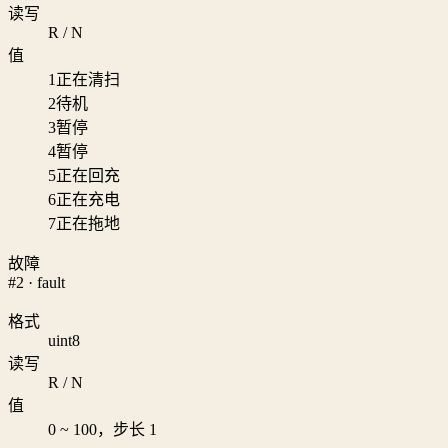
读写
R / N
值
1
正在清扫
2
待机
3
暂停
4
暂停
5
正在回充
6
正在充电
7
正在拖地
故障
#2 · fault
格式
uint8
读写
R / N
值
0 ~ 100，步长 1