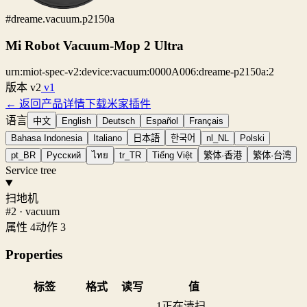
#dreame.vacuum.p2150a
Mi Robot Vacuum-Mop 2 Ultra
urn:miot-spec-v2:device:vacuum:0000A006:dreame-p2150a:2
版本
v2
v1
← 返回产品详情
下载米家插件
语言
中文
English
Deutsch
Español
Français
Bahasa Indonesia
Italiano
日本語
한국어
nl_NL
Polski
pt_BR
Русский
ไทย
tr_TR
Tiếng Việt
繁体·香港
繁体·台湾
Service tree
扫地机
#2 · vacuum
属性 4
动作 3
Properties
标签
格式
读写
值
1
正在清扫