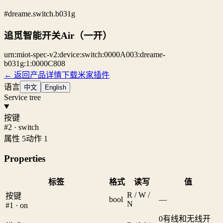
#dreame.switch.b031g
追觅智能开关Air（一开）
urn:miot-spec-v2:device:switch:0000A003:dreame-
b031g:1:0000C808
← 返回产品详情
下载米家插件
语言
中文
English
Service tree
按键
#2 · switch
属性 5
动作 1
Properties
标签
格式
读写
值
R / W /
按键
bool
—
N
#1 · on
0
有线和无线开