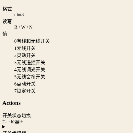
格式
uint8
读写
R / W / N
值
0
有线和无线开关
1
无线开关
2
灵动开关
3
无线遥控开关
4
无线调光开关
5
无线窗帘开关
6
点动开关
7
锁定开关
Actions
开关状态切换
#1 · toggle