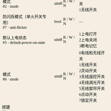
R / W /
模式
uint8
关
N
#2 · mode
1
无线开关
防闪烁模式（单火开关专
R / W /
bool
—
用）
N
#7 · anti-flicker
1
上电打开
R / W /
默认上电状态
uint8
2
上电关闭
N
#5 · default-power-on-state
3
断电记忆
0
有线和无线开
关
1
无线开关
2
灵动开关
R / W /
模式
uint8
3
无线遥控开关
N
#6 · mode
4
无线调光开关
5
无线窗帘开关
6
点动开关
7
锁定开关
按键