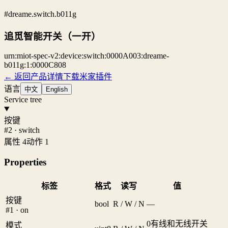
#dreame.switch.b011g
追觅智能开关（一开）
urn:miot-spec-v2:device:switch:0000A003:dreame-
b011g:1:0000C808
← 返回产品详情
下载米家插件
语言
中文
English
Service tree
按键
#2 · switch
属性 4
动作 1
Properties
标签
格式
读写
值
按键
bool
R / W / N
—
#1 · on
0
有线和无线开关
模式