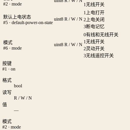
uint8
R / W / N
#2 · mode
1
无线开关
1
上电打开
默认上电状态
uint8
R / W / N
2
上电关闭
#5 · default-power-on-state
3
断电记忆
0
有线和无线开关
1
无线开关
模式
uint8
R / W / N
#6 · mode
2
灵动开关
3
无线遥控开关
按键
#1 · on
格式
bool
读写
R / W / N
值
—
模式
#2 · mode