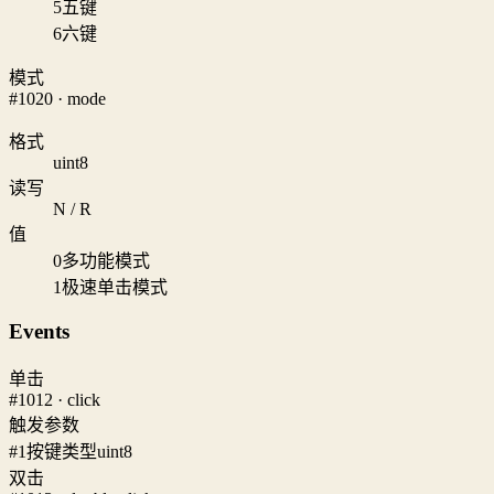
5
五键
6
六键
模式
#1020 · mode
格式
uint8
读写
N / R
值
0
多功能模式
1
极速单击模式
Events
单击
#1012 · click
触发参数
#1
按键类型
uint8
双击