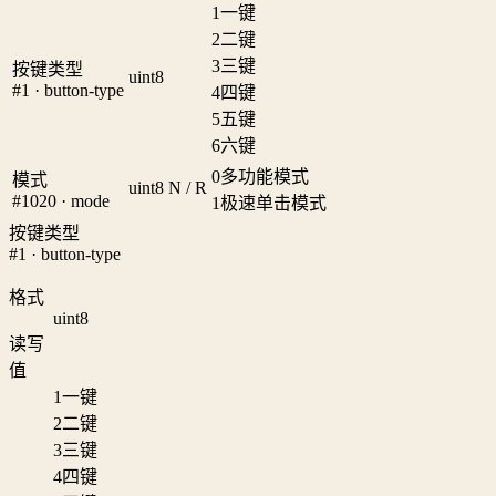
1
一键
2
二键
3
三键
按键类型
uint8
#1 · button-type
4
四键
5
五键
6
六键
0
多功能模式
模式
uint8
N / R
#1020 · mode
1
极速单击模式
按键类型
#1 · button-type
格式
uint8
读写
值
1
一键
2
二键
3
三键
4
四键