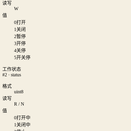
读写
W
值
0
打开
1
关闭
2
暂停
3
开停
4
关停
5
开关停
工作状态
#2 · status
格式
uint8
读写
R / N
值
0
打开中
1
关闭中