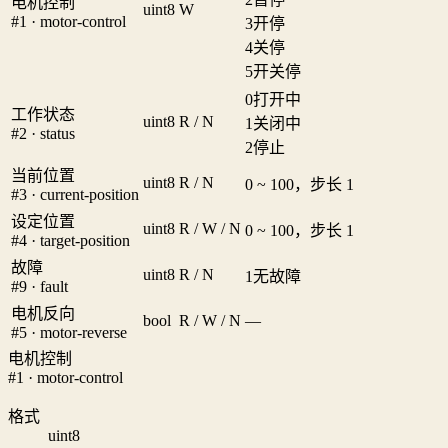
电机控制
uint8
W
#1 · motor-control
3
开停
4
关停
5
开关停
0
打开中
工作状态
uint8
R / N
1
关闭中
#2 · status
2
停止
当前位置
uint8
R / N
0 ~ 100，步长 1
#3 · current-position
设定位置
uint8
R / W / N
0 ~ 100，步长 1
#4 · target-position
故障
uint8
R / N
1
无故障
#9 · fault
电机反向
bool
R / W / N
—
#5 · motor-reverse
电机控制
#1 · motor-control
格式
uint8