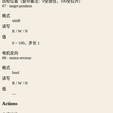
目标位置（窗帘备注：0全遮住，100全拉开）
#7 · target-position
格式
uint8
读写
R / W / N
值
0 ~ 100，步长 1
电机反向
#8 · motor-reverse
格式
bool
读写
R / W / N
值
—
Actions