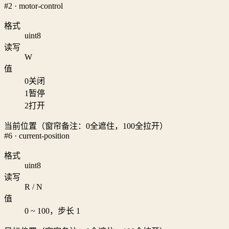
#2 · motor-control
格式
uint8
读写
W
值
0
关闭
1
暂停
2
打开
当前位置（窗帘备注：0全遮住，100全拉开）
#6 · current-position
格式
uint8
读写
R / N
值
0 ~ 100，步长 1