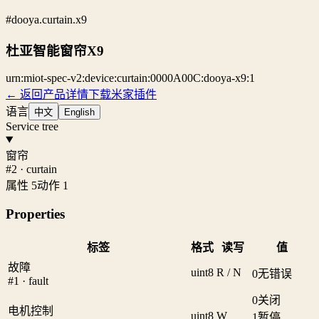
#dooya.curtain.x9
杜亚智能窗帘X9
urn:miot-spec-v2:device:curtain:0000A00C:dooya-x9:1
← 返回产品详情
下载米家插件
语言
中文
English
Service tree
窗帘
#2 · curtain
属性 5
动作 1
Properties
标签
格式
读写
值
故障
uint8
R / N
0
无错误
#1 · fault
0
关闭
电机控制
uint8
W
1
暂停