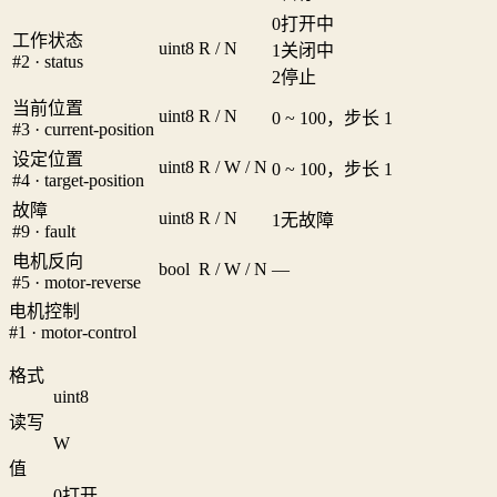
0
打开中
工作状态
uint8
R / N
1
关闭中
#2 · status
2
停止
当前位置
uint8
R / N
0 ~ 100，步长 1
#3 · current-position
设定位置
uint8
R / W / N
0 ~ 100，步长 1
#4 · target-position
故障
uint8
R / N
1
无故障
#9 · fault
电机反向
bool
R / W / N
—
#5 · motor-reverse
电机控制
#1 · motor-control
格式
uint8
读写
W
值
0
打开