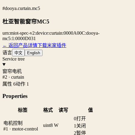
#dooya.curtain.mc5
杜亚智能窗帘MC5
urn:miot-spec-v2:device:curtain:0000A00C:dooya-
mc5:1:0000D031
← 返回产品详情
下载米家插件
语言
中文
English
Service tree
窗帘电机
#2 · curtain
属性 6
动作 1
Properties
标签
格式
读写
值
0
打开
电机控制
uint8
W
1
关闭
#1 · motor-control
2
暂停