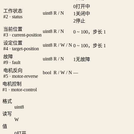
0
打开中
工作状态
uint8
R / N
1
关闭中
#2 · status
2
停止
当前位置
uint8
R / N
0 ~ 100，步长 1
#3 · current-position
设定位置
uint8
R / W / N
0 ~ 100，步长 1
#4 · target-position
故障
uint8
R / N
1
无故障
#9 · fault
电机反向
bool
R / W / N
—
#5 · motor-reverse
电机控制
#1 · motor-control
格式
uint8
读写
W
值
0
打开