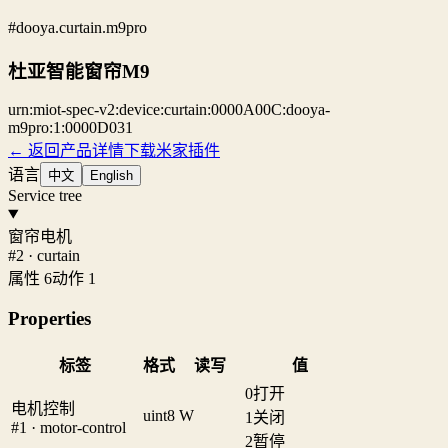
#dooya.curtain.m9pro
杜亚智能窗帘M9
urn:miot-spec-v2:device:curtain:0000A00C:dooya-
m9pro:1:0000D031
← 返回产品详情
下载米家插件
语言
中文
English
Service tree
窗帘电机
#2 · curtain
属性 6
动作 1
Properties
标签
格式
读写
值
0
打开
电机控制
uint8
W
1
关闭
#1 · motor-control
2
暂停