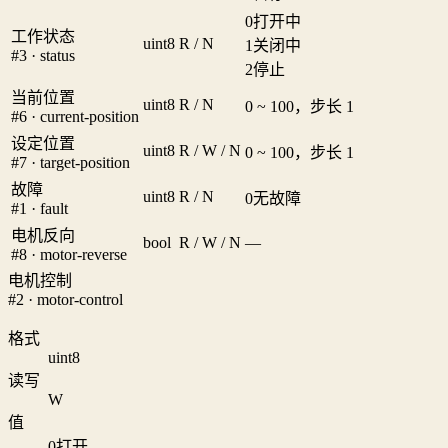
0
打开中
工作状态
uint8
R / N
1
关闭中
#3 · status
2
停止
当前位置
uint8
R / N
0 ~ 100，步长 1
#6 · current-position
设定位置
uint8
R / W / N
0 ~ 100，步长 1
#7 · target-position
故障
uint8
R / N
0
无故障
#1 · fault
电机反向
bool
R / W / N
—
#8 · motor-reverse
电机控制
#2 · motor-control
格式
uint8
读写
W
值
0
打开