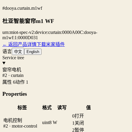
#dooya.curtain.m1wf
杜亚智能窗帘m1 WF
urn:miot-spec-v2:device:curtain:0000A00C:dooya-
m1wf:1:0000D031
← 返回产品详情
下载米家插件
语言
中文
English
Service tree
窗帘电机
#2 · curtain
属性 6
动作 1
Properties
标签
格式
读写
值
0
打开
电机控制
uint8
W
1
关闭
#2 · motor-control
2
暂停