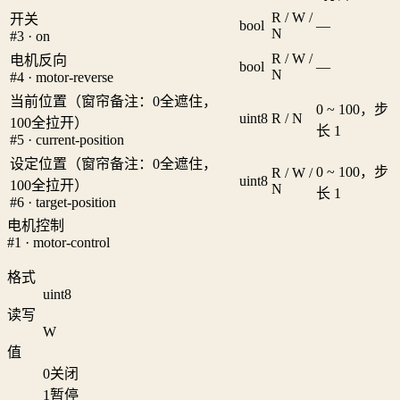
R / W /
开关
bool
—
N
#3 · on
R / W /
电机反向
bool
—
N
#4 · motor-reverse
当前位置（窗帘备注：0全遮住，
0 ~ 100，步
uint8
R / N
100全拉开）
长 1
#5 · current-position
设定位置（窗帘备注：0全遮住，
0 ~ 100，步
R / W /
uint8
100全拉开）
N
长 1
#6 · target-position
电机控制
#1 · motor-control
格式
uint8
读写
W
值
0
关闭
1
暂停