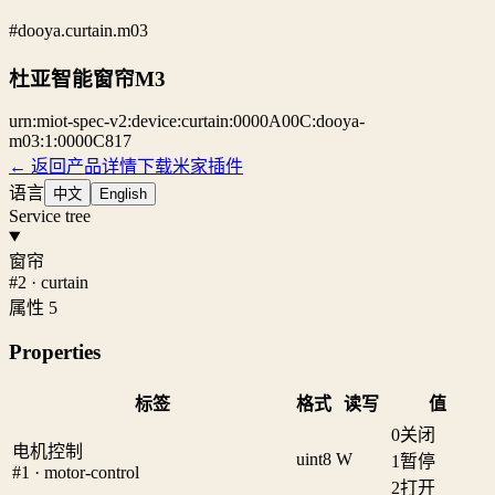
#dooya.curtain.m03
杜亚智能窗帘M3
urn:miot-spec-v2:device:curtain:0000A00C:dooya-
m03:1:0000C817
← 返回产品详情
下载米家插件
语言
中文
English
Service tree
窗帘
#2 · curtain
属性 5
Properties
标签
格式
读写
值
0
关闭
电机控制
uint8
W
1
暂停
#1 · motor-control
2
打开