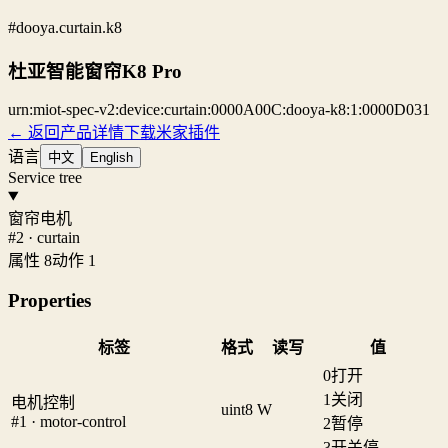
#dooya.curtain.k8
杜亚智能窗帘K8 Pro
urn:miot-spec-v2:device:curtain:0000A00C:dooya-k8:1:0000D031
← 返回产品详情
下载米家插件
语言
中文
English
Service tree
窗帘电机
#2 · curtain
属性 8
动作 1
Properties
标签
格式
读写
值
0
打开
1
关闭
电机控制
uint8
W
#1 · motor-control
2
暂停
3
开关停