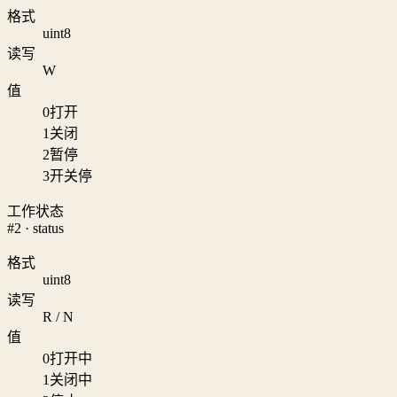
格式
uint8
读写
W
值
0
打开
1
关闭
2
暂停
3
开关停
工作状态
#2 · status
格式
uint8
读写
R / N
值
0
打开中
1
关闭中