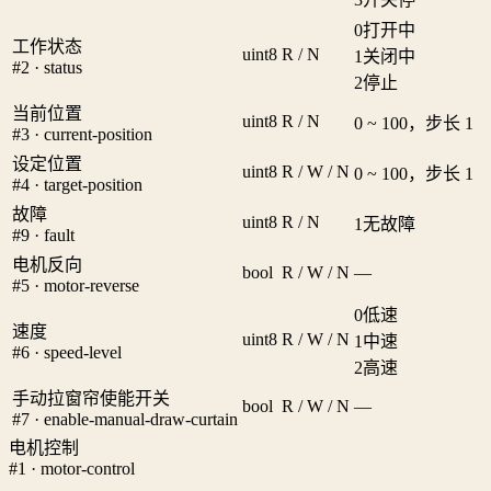
0
打开中
工作状态
uint8
R / N
1
关闭中
#2 · status
2
停止
当前位置
uint8
R / N
0 ~ 100，步长 1
#3 · current-position
设定位置
uint8
R / W / N
0 ~ 100，步长 1
#4 · target-position
故障
uint8
R / N
1
无故障
#9 · fault
电机反向
bool
R / W / N
—
#5 · motor-reverse
0
低速
速度
uint8
R / W / N
1
中速
#6 · speed-level
2
高速
手动拉窗帘使能开关
bool
R / W / N
—
#7 · enable-manual-draw-curtain
电机控制
#1 · motor-control