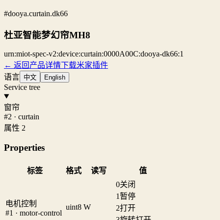
#dooya.curtain.dk66
杜亚智能梦幻帘MH8
urn:miot-spec-v2:device:curtain:0000A00C:dooya-dk66:1
← 返回产品详情
下载米家插件
语言
中文
English
Service tree
窗帘
#2 · curtain
属性 2
Properties
标签
格式
读写
值
0
关闭
1
暂停
电机控制
uint8
W
2
打开
#1 · motor-control
3
旋转打开