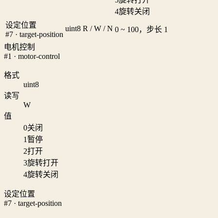
4
旋转关闭
设定位置
uint8
R / W / N
0 ~ 100，步长 1
#7 · target-position
电机控制
#1 · motor-control
格式
uint8
读写
W
值
0
关闭
1
暂停
2
打开
3
旋转打开
4
旋转关闭
设定位置
#7 · target-position