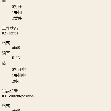
值
0
打开
1
关闭
2
暂停
工作状态
#2 · status
格式
uint8
读写
R / N
值
0
打开中
1
关闭中
2
停止
当前位置
#3 · current-position
格式
uint8