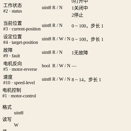
0
打开中
工作状态
uint8
R / N
1
关闭中
#2 · status
2
停止
当前位置
uint8
R / N
0 ~ 100，步长 1
#3 · current-position
设定位置
uint8
R / W / N
0 ~ 100，步长 1
#4 · target-position
故障
uint8
R / N
1
无故障
#9 · fault
电机反向
bool
R / W / N
—
#5 · motor-reverse
速度
uint8
R / W / N
8 ~ 14，步长 1
#10 · speed-level
电机控制
#1 · motor-control
格式
uint8
读写
W