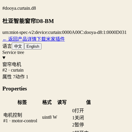
#dooya.curtain.d8
杜亚智能窗帘D8-BM
urn:miot-spec-v2:device:curtain:0000A00C:dooya-d8:1:0000D031
← 返回产品详情
下载米家插件
语言
中文
English
Service tree
窗帘电机
#2 · curtain
属性 7
动作 1
Properties
标签
格式
读写
值
0
打开
电机控制
uint8
W
1
关闭
#1 · motor-control
2
暂停