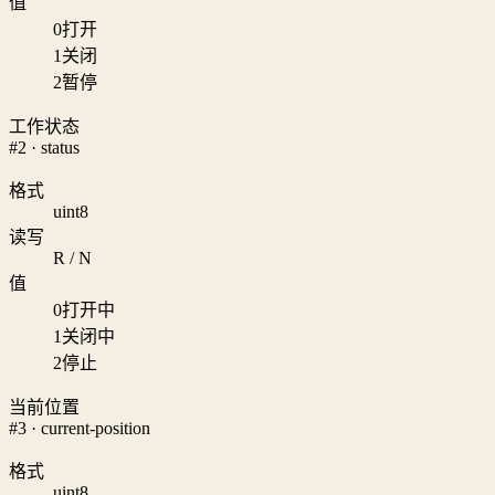
值
0
打开
1
关闭
2
暂停
工作状态
#2 · status
格式
uint8
读写
R / N
值
0
打开中
1
关闭中
2
停止
当前位置
#3 · current-position
格式
uint8