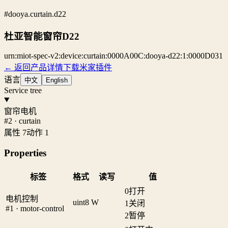
#dooya.curtain.d22
杜亚智能窗帘D22
urn:miot-spec-v2:device:curtain:0000A00C:dooya-d22:1:0000D031
← 返回产品详情
下载米家插件
语言
中文
English
Service tree
窗帘电机
#2 · curtain
属性 7
动作 1
Properties
标签
格式
读写
值
0
打开
电机控制
uint8
W
1
关闭
#1 · motor-control
2
暂停