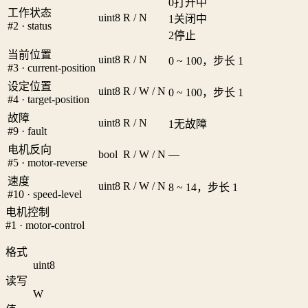
0
打开中
工作状态
uint8
R / N
1
关闭中
#2 · status
2
停止
当前位置
uint8
R / N
0 ~ 100，步长 1
#3 · current-position
设定位置
uint8
R / W / N
0 ~ 100，步长 1
#4 · target-position
故障
uint8
R / N
1
无故障
#9 · fault
电机反向
bool
R / W / N
—
#5 · motor-reverse
速度
uint8
R / W / N
8 ~ 14，步长 1
#10 · speed-level
电机控制
#1 · motor-control
格式
uint8
读写
W