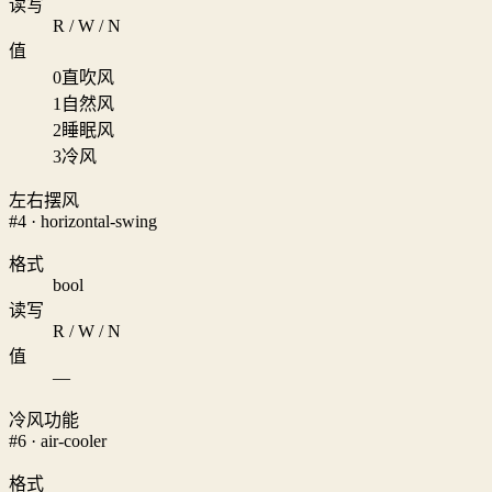
读写
R / W / N
值
0
直吹风
1
自然风
2
睡眠风
3
冷风
左右摆风
#4 · horizontal-swing
格式
bool
读写
R / W / N
值
—
冷风功能
#6 · air-cooler
格式