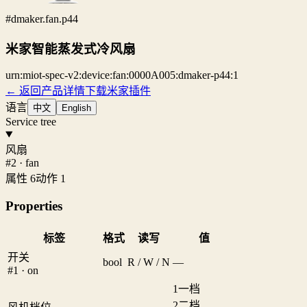
#dmaker.fan.p44
米家智能蒸发式冷风扇
urn:miot-spec-v2:device:fan:0000A005:dmaker-p44:1
← 返回产品详情
下载米家插件
语言
中文
English
Service tree
风扇
#2 · fan
属性 6
动作 1
Properties
标签
格式
读写
值
开关
bool
R / W / N
—
#1 · on
1
一档
2
二档