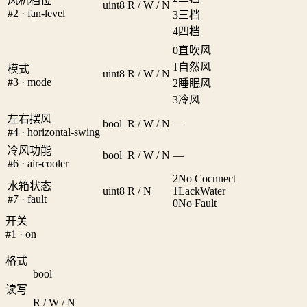
风机档位
uint8
R / W / N
#2 · fan-level
3
三档
4
四档
0
直吹风
1
自然风
模式
uint8
R / W / N
#3 · mode
2
睡眠风
3
冷风
左右摆风
bool
R / W / N
—
#4 · horizontal-swing
冷风功能
bool
R / W / N
—
#6 · air-cooler
2
No Cocnnect
水箱状态
uint8
R / N
1
LackWater
#7 · fault
0
No Fault
开关
#1 · on
格式
bool
读写
R / W / N