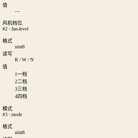
值
—
风机档位
#2 · fan-level
格式
uint8
读写
R / W / N
值
1
一档
2
二档
3
三档
4
四档
模式
#3 · mode
格式
uint8