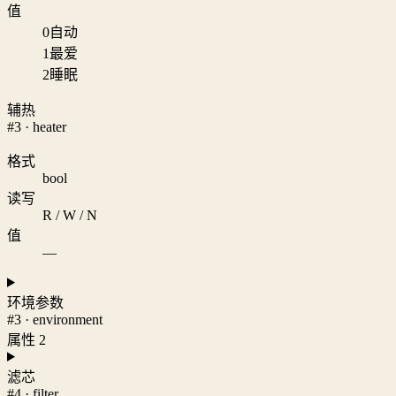
值
0
自动
1
最爱
2
睡眠
辅热
#3 · heater
格式
bool
读写
R / W / N
值
—
环境参数
#3 · environment
属性 2
滤芯
#4 · filter