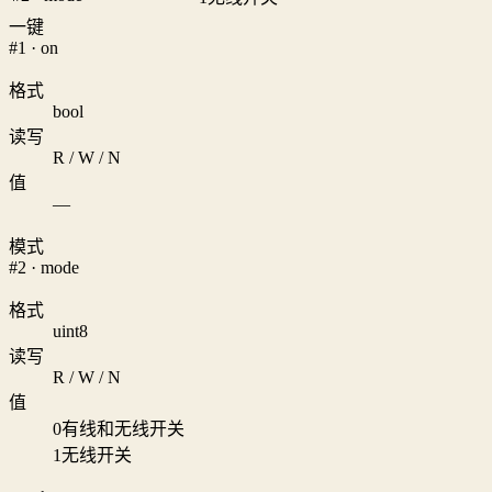
一键
#1 · on
格式
bool
读写
R / W / N
值
—
模式
#2 · mode
格式
uint8
读写
R / W / N
值
0
有线和无线开关
1
无线开关