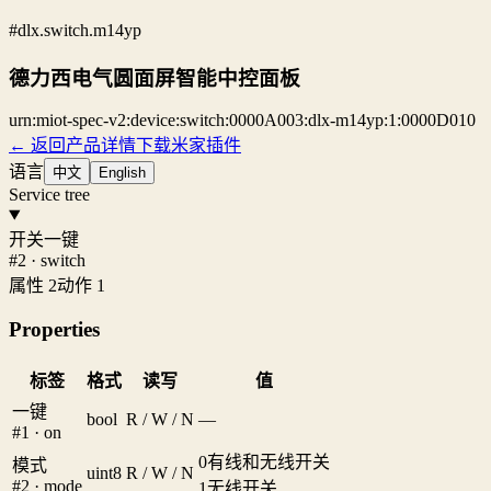
#dlx.switch.m14yp
德力西电气圆面屏智能中控面板
urn:miot-spec-v2:device:switch:0000A003:dlx-m14yp:1:0000D010
← 返回产品详情
下载米家插件
语言
中文
English
Service tree
开关一键
#2 · switch
属性 2
动作 1
Properties
标签
格式
读写
值
一键
bool
R / W / N
—
#1 · on
0
有线和无线开关
模式
uint8
R / W / N
#2 · mode
1
无线开关