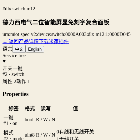
#dlx.switch.m12
德力西电气二位智能屏显免刻字复合面板
urn:miot-spec-v2:device:switch:0000A003:dlx-m12:1:0000D045
← 返回产品详情
下载米家插件
语言
中文
English
Service tree
开关一键
#2 · switch
属性 2
动作 1
Properties
标签
格式
读写
值
一键
bool
R / W / N
—
#1 · on
0
有线和无线开关
模式
uint8
R / W / N
#2 · mode
1
无线开关