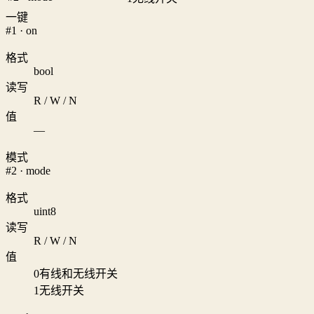
一键
#1 · on
格式
bool
读写
R / W / N
值
—
模式
#2 · mode
格式
uint8
读写
R / W / N
值
0
有线和无线开关
1
无线开关