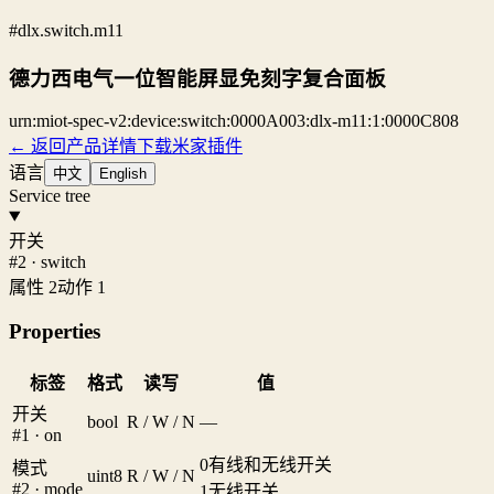
#dlx.switch.m11
德力西电气一位智能屏显免刻字复合面板
urn:miot-spec-v2:device:switch:0000A003:dlx-m11:1:0000C808
← 返回产品详情
下载米家插件
语言
中文
English
Service tree
开关
#2 · switch
属性 2
动作 1
Properties
标签
格式
读写
值
开关
bool
R / W / N
—
#1 · on
0
有线和无线开关
模式
uint8
R / W / N
#2 · mode
1
无线开关