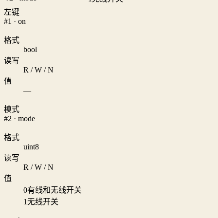
左键
#1 · on
格式
bool
读写
R / W / N
值
—
模式
#2 · mode
格式
uint8
读写
R / W / N
值
0
有线和无线开关
1
无线开关