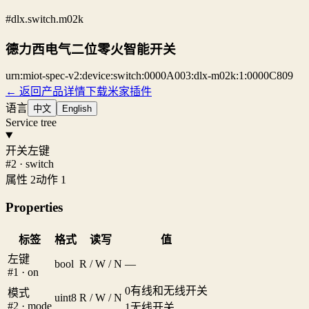
#dlx.switch.m02k
德力西电气二位零火智能开关
urn:miot-spec-v2:device:switch:0000A003:dlx-m02k:1:0000C809
← 返回产品详情
下载米家插件
语言
中文
English
Service tree
开关左键
#2 · switch
属性 2
动作 1
Properties
标签
格式
读写
值
左键
bool
R / W / N
—
#1 · on
0
有线和无线开关
模式
uint8
R / W / N
#2 · mode
1
无线开关