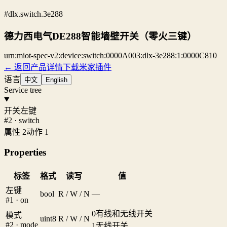
#dlx.switch.3e288
德力西电气DE288智能墙壁开关（零火三键）
urn:miot-spec-v2:device:switch:0000A003:dlx-3e288:1:0000C810
← 返回产品详情
下载米家插件
语言
中文
English
Service tree
开关左键
#2 · switch
属性 2
动作 1
Properties
标签
格式
读写
值
左键
bool
R / W / N
—
#1 · on
0
有线和无线开关
模式
uint8
R / W / N
#2 · mode
1
无线开关