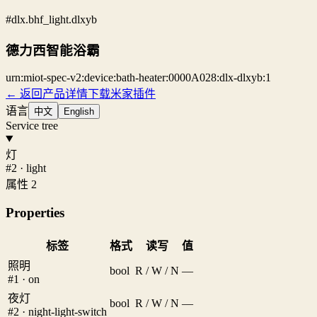
#dlx.bhf_light.dlxyb
德力西智能浴霸
urn:miot-spec-v2:device:bath-heater:0000A028:dlx-dlxyb:1
← 返回产品详情
下载米家插件
语言
中文
English
Service tree
灯
#2 · light
属性 2
Properties
标签
格式
读写
值
照明
bool
R / W / N
—
#1 · on
夜灯
bool
R / W / N
—
#2 · night-light-switch