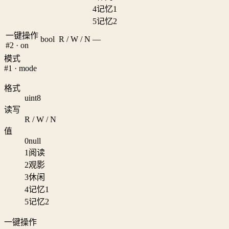
4
记忆1
5
记忆2
一键操作
bool
R / W / N
—
#2 · on
模式
#1 · mode
格式
uint8
读写
R / W / N
值
0
null
1
阅读
2
观影
3
休闲
4
记忆1
5
记忆2
一键操作