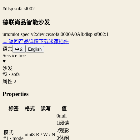
#dlsp.sofa.sf002
德联尚品智能沙发
urn:miot-spec-v2:device:sofa:0000A0A8:dlsp-sf002:1
← 返回产品详情
下载米家插件
语言
中文
English
Service tree
沙发
#2 · sofa
属性 2
Properties
标签
格式
读写
值
0
null
1
阅读
2
观影
模式
uint8
R / W / N
3
休闲
#1 · mode