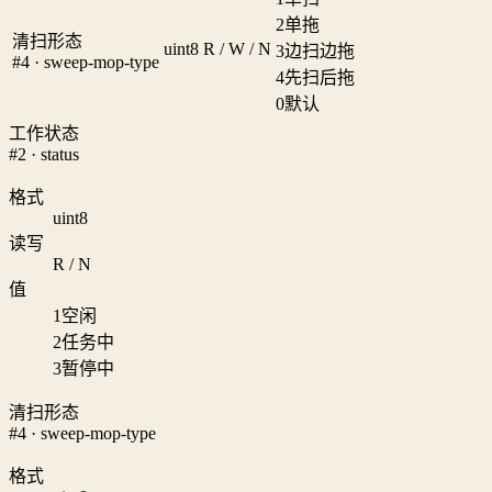
2
单拖
清扫形态
uint8
R / W / N
3
边扫边拖
#4 · sweep-mop-type
4
先扫后拖
0
默认
工作状态
#2 · status
格式
uint8
读写
R / N
值
1
空闲
2
任务中
3
暂停中
清扫形态
#4 · sweep-mop-type
格式