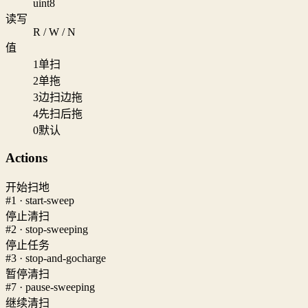
uint8
读写
R / W / N
值
1
单扫
2
单拖
3
边扫边拖
4
先扫后拖
0
默认
Actions
开始扫地
#1 · start-sweep
停止清扫
#2 · stop-sweeping
停止任务
#3 · stop-and-gocharge
暂停清扫
#7 · pause-sweeping
继续清扫