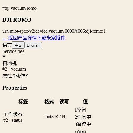
#dji.vacuum.romo
DJI ROMO
urn:miot-spec-v2:device:vacuum:0000A006:dji-romo:1
← 返回产品详情
下载米家插件
语言
中文
English
Service tree
扫地机
#2 · vacuum
属性 2
动作 9
Properties
标签
格式
读写
值
1
空闲
工作状态
uint8
R / N
2
任务中
#2 · status
3
暂停中
1
单扫