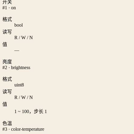
开关
#1 · on
格式
bool
读写
R / W / N
值
—
亮度
#2 · brightness
格式
uint8
读写
R / W / N
值
1 ~ 100，步长 1
色温
#3 · color-temperature