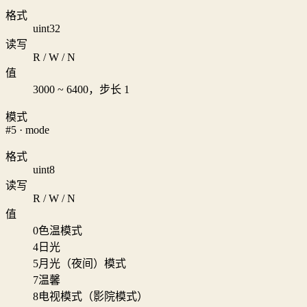
格式
uint32
读写
R / W / N
值
3000 ~ 6400，步长 1
模式
#5 · mode
格式
uint8
读写
R / W / N
值
0
色温模式
4
日光
5
月光（夜间）模式
7
温馨
8
电视模式（影院模式）