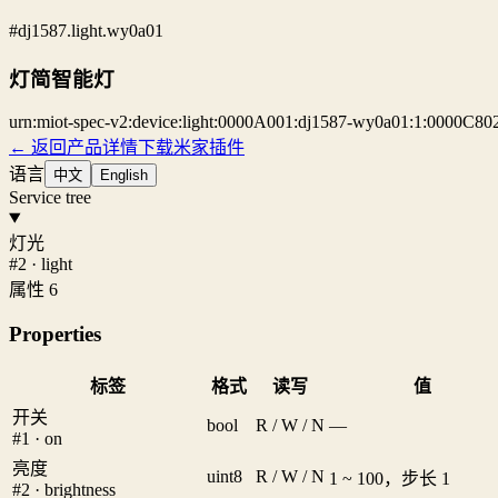
#dj1587.light.wy0a01
灯简智能灯
urn:miot-spec-v2:device:light:0000A001:dj1587-wy0a01:1:0000C80
← 返回产品详情
下载米家插件
语言
中文
English
Service tree
灯光
#2 · light
属性 6
Properties
标签
格式
读写
值
开关
bool
R / W / N
—
#1 · on
亮度
uint8
R / W / N
1 ~ 100，步长 1
#2 · brightness