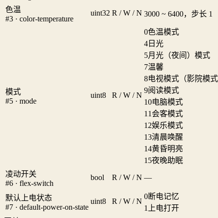
色温
uint32
R / W / N
3000 ~ 6400，步长 1
#3 · color-temperature
0
色温模式
4
日光
5
月光（夜间）模式
7
温馨
8
电视模式（影院模式
9
阅读模式
模式
uint8
R / W / N
#5 · mode
10
电脑模式
11
会客模式
12
娱乐模式
13
清晨唤醒
14
黄昏明亮
15
夜晚助眠
凌动开关
bool
R / W / N
—
#6 · flex-switch
0
断电记忆
默认上电状态
uint8
R / W / N
#7 · default-power-on-state
1
上电打开