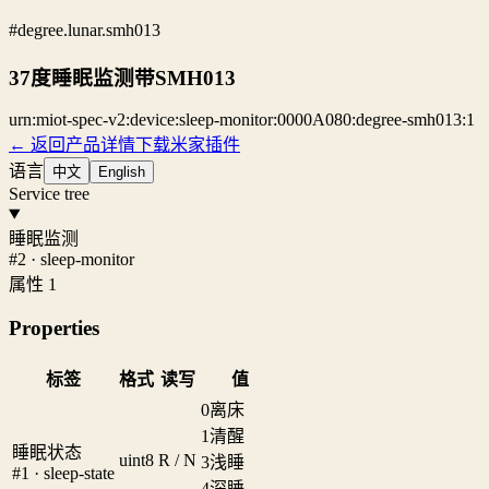
#degree.lunar.smh013
37度睡眠监测带SMH013
urn:miot-spec-v2:device:sleep-monitor:0000A080:degree-smh013:1
← 返回产品详情
下载米家插件
语言
中文
English
Service tree
睡眠监测
#2 · sleep-monitor
属性 1
Properties
标签
格式
读写
值
0
离床
1
清醒
睡眠状态
uint8
R / N
3
浅睡
#1 · sleep-state
4
深睡