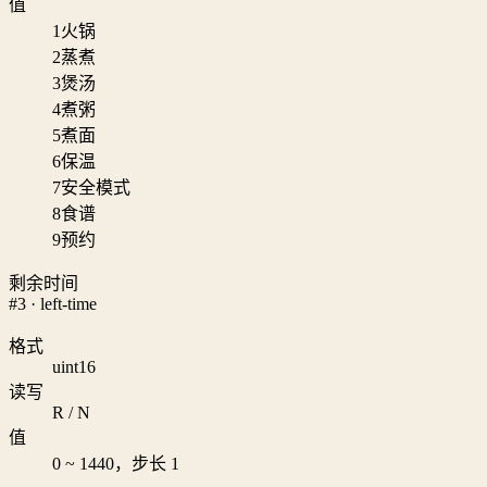
值
1
火锅
2
蒸煮
3
煲汤
4
煮粥
5
煮面
6
保温
7
安全模式
8
食谱
9
预约
剩余时间
#3 · left-time
格式
uint16
读写
R / N
值
0 ~ 1440，步长 1