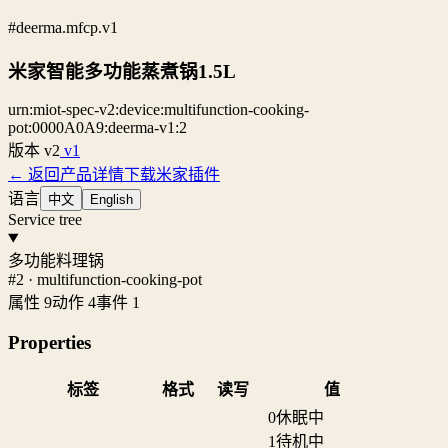
#deerma.mfcp.v1
米家智能多功能蒸煮锅1.5L
urn:miot-spec-v2:device:multifunction-cooking-
pot:0000A0A9:deerma-v1:2
版本
v2
v1
← 返回产品详情
下载米家插件
语言
中文
English
Service tree
多功能料理锅
#2 · multifunction-cooking-pot
属性 9
动作 4
事件 1
Properties
标签
格式
读写
值
0
休眠中
1
待机中