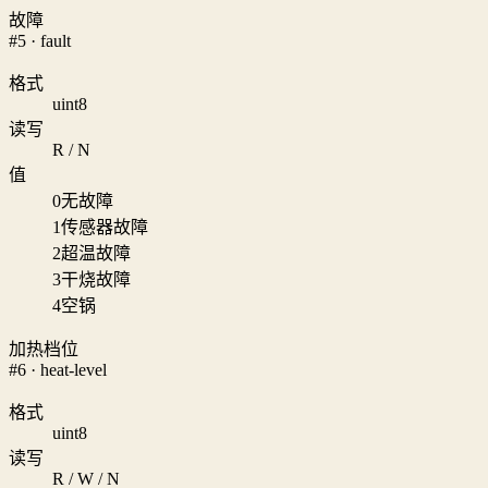
故障
#5 · fault
格式
uint8
读写
R / N
值
0
无故障
1
传感器故障
2
超温故障
3
干烧故障
4
空锅
加热档位
#6 · heat-level
格式
uint8
读写
R / W / N