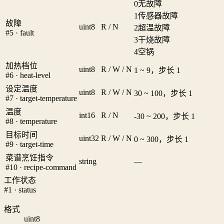
0
无故障
1
传感器故障
故障
uint8
R / N
2
超温故障
#5 · fault
3
干烧故障
4
空锅
加热档位
uint8
R / W / N
1 ~ 9，步长 1
#6 · heat-level
设定温度
uint8
R / W / N
30 ~ 100，步长 1
#7 · target-temperature
温度
int16
R / N
-30 ~ 200，步长 1
#8 · temperature
目标时间
uint32
R / W / N
0 ~ 300，步长 1
#9 · target-time
菜谱烹饪指令
string
—
#10 · recipe-command
工作状态
#1 · status
格式
uint8