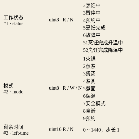
2
烹饪中
3
暂停中
工作状态
uint8
R / N
4
预约中
#1 · status
5
烹饪完成
6
故障中
51
烹饪完成升温中
52
烹饪完成降温中
1
火锅
2
蒸煮
3
煲汤
4
煮粥
模式
uint8
R / W / N
5
煮面
#2 · mode
6
保温
7
安全模式
8
食谱
9
预约
剩余时间
uint16
R / N
0 ~ 1440，步长 1
#3 · left-time