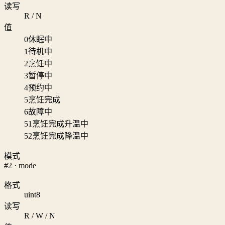
读写
R / N
值
0
休眠中
1
待机中
2
烹饪中
3
暂停中
4
预约中
5
烹饪完成
6
故障中
51
烹饪完成升温中
52
烹饪完成降温中
模式
#2 · mode
格式
uint8
读写
R / W / N