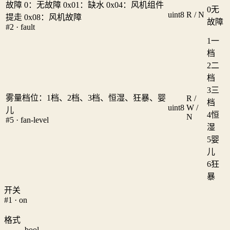
故障 0：无故障 0x01：缺水 0x04：风机组件
0
无
uint8
R / N
提走 0x08：风机故障
故障
#2 · fault
1
一
档
2
二
档
3
三
雾量档位：1档、2档、3档、恒湿、狂暴、婴
R /
档
uint8
W /
儿
4
恒
N
#5 · fan-level
湿
5
婴
儿
6
狂
暴
开关
#1 · on
格式
bool