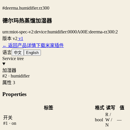
#deerma.humidifier.rz300
德尔玛热蒸馏加湿器
urn:miot-spec-v2:device:humidifier:0000A00E:deerma-rz300:2
版本
v2
v1
← 返回产品详情
下载米家插件
语言
中文
English
Service tree
加湿器
#2 · humidifier
属性 3
Properties
标签
格式
读写
值
R /
开关
bool
W /
—
#1 · on
N