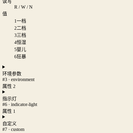
读写
R / W / N
值
1
一档
2
二档
3
三档
4
恒湿
5
婴儿
6
狂暴
环境参数
#3 · environment
属性 2
指示灯
#6 · indicator-light
属性 1
自定义
#7 · custom