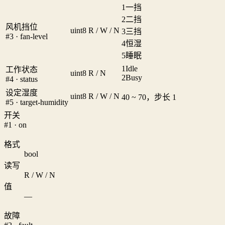
1
一挡
2
二挡
风机挡位
uint8
R / W / N
3
三挡
#3 · fan-level
4
恒湿
5
睡眠
1
Idle
工作状态
uint8
R / N
2
Busy
#4 · status
设定湿度
uint8
R / W / N
40 ~ 70，步长 1
#5 · target-humidity
开关
#1 · on
格式
bool
读写
R / W / N
值
—
故障