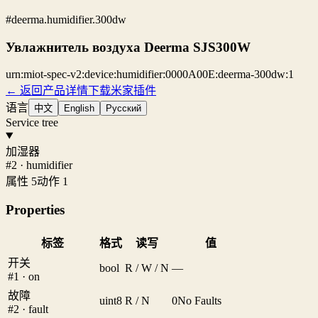
#deerma.humidifier.300dw
Увлажнитель воздуха Deerma SJS300W
urn:miot-spec-v2:device:humidifier:0000A00E:deerma-300dw:1
← 返回产品详情
下载米家插件
语言
中文
English
Русский
Service tree
加湿器
#2 · humidifier
属性 5
动作 1
Properties
标签
格式
读写
值
开关
bool
R / W / N
—
#1 · on
故障
uint8
R / N
0
No Faults
#2 · fault