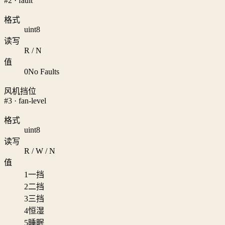
#2 · fault
格式
uint8
读写
R / N
值
0
No Faults
风机挡位
#3 · fan-level
格式
uint8
读写
R / W / N
值
1
一挡
2
二挡
3
三挡
4
恒湿
5
睡眠